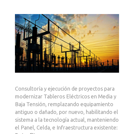
Consultoría y ejecución de proyectos para
almacenar y respaldar energía en Corriente
Directa con productos, sistemas y servicios
para maximizar su confiabilidad, flexibilidad
Consultoría y ejecución de proyectos para
y resiliencia, o para remplazar
modernizar Tableros Eléctricos en Media y
equipamiento o base instalada existente,
Baja Tensión, remplazando equipamiento
manteniendo intacta su infraestructura:
antiguo o dañado, por nuevo, habilitando el
El alcance de la Oferta para almacenar
sistema a la tecnología actual, manteniendo
energía, incluye:
el Panel, Celda, e Infraestructura existente: