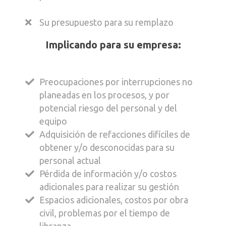
retos en:
tiempo
Crecimiento de demanda futura
Su presupuesto para su remplazo
Confiabilidad reducida por el largo paso
del tiempo, o por operar en condiciones
Requerimientos de espacios y peso
Implicando para su empresa:
ambientales difíciles
limitados
Implicando para su empresa:
El refaccionamiento de sus partes por
Preocupaciones por interrupciones no
obsolescencia
planeadas en los procesos, y por
potencial riesgo del personal y del
Compromisos operacionales y
Continuidad del proceso y falta de
equipo
económicos por más de 2 años, con
espacios adicionales para
Adquisición de refacciones difíciles de
riesgos en costos correctivos excesivos
modificaciones o cambios
obtener y/o desconocidas para su
Robos y daños diversos, riesgo
Presupuestos para adquisiciones, o
personal actual
operacional, reclamos y hasta
modificaciones mayores
Pérdida de información y/o costos
penalizaciones
adicionales para realizar su gestión
Adquirir los insumos únicamente
Implicando para su empresa:
Espacios adicionales, costos por obra
necesarios, asegurando flexibilidad
civil, problemas por el tiempo de
hacia las siguientes fases, a veces