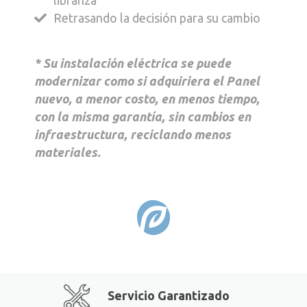
libranza
Preocupaciones por potenciales
indefinidas
Retrasando la decisión para su cambio
interrupciones no planeadas en los
Costos correctivos excesivos y riesgos
procesos, por potenciales riesgos, y por
en reclamaciones y penalizaciones
costos correctivos excesivos
Mantener lista la infraestructura para su
* Su instalación eléctrica se puede
Adquisición de refacciones difíciles de
crecimiento, usualmente indefinido:
modernizar como si adquiriera el Panel
obtener y/o desconocidas para su
Flexibilidad con el tiempo
nuevo, a menor costo, en menos tiempo,
personal actual
Costos adicionales para reforzar y/o
con la misma garantía, sin cambios en
Falta de tiempos para libranza, así como
modificar infraestructura
infraestructura, reciclando menos
mantener intacta la base instalada
materiales.
Gestión de presupuesto viable solo si se
* Su infraestructura en Corriente Directa
mantiene la infraestructura intacta
puede mantener su respaldo eficiente por
un más largo periodo, sin intervenciones,
* Su instalación eléctrica puede
y crecer y adaptarse a sus necesidades
recuperar su desempeño original
futuras, con el más bajo reciclaje de
gradualmente, bajo un plan, y recuperar
materiales.
su confiabilidad, sin modificaciones o
Servicio Garantizado
cambios en su infraestructura existente.