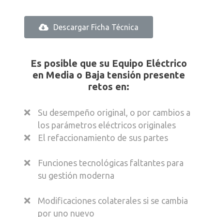
Seccionadores, y Relevadores de
Protección
Remplazo
de Equipamiento,
Descargar Ficha Técnica
Descargar Ficha Técnica
posiblemente obsoleto, por la misma
tecnología
Es posible que su Equipo Eléctrico
Cambios y modificaciones en
Puertas
Es posible que su infraestructura en
en Media o Baja tensión presente
y accesorios
Corriente Directa presente retos en:
retos en:
El alcance implica desde la
visita a sitio
Asegurar confiabilidad de operación y
para levantamiento técnico, hasta la
Su desempeño original, o por cambios a
respaldo de energía a mediano y largo
puesta en operación
del Sistema.
los parámetros eléctricos originales
plazo
El refaccionamiento de sus partes
Productos instalados con alta demanda
en mercados secundarios
Funciones tecnológicas faltantes para
Presupuesto enfocado para la fase
Descarga Ficha Técnica
su gestión moderna
inicial de la operación del sitio
Confiabilidad desconocida por acceso
Es posible que su Equipo Eléctrico
Modificaciones colaterales si se cambia
en Media o Baja tensión presente
complejo a los sitios, y por el paso del
por uno nuevo